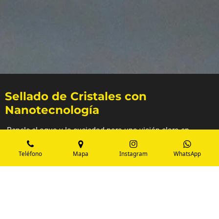
Sellado de Cristales con
Nanotecnología
-Repele el agua y la suciedad para una visión clara en
cualquier clima.
Teléfono
Mapa
Instagram
WhatsApp
-Mejora la seguridad al reducir el deslumbramiento.
-Facilita la limpieza y el deshielo de los cristales.
Desde 20€