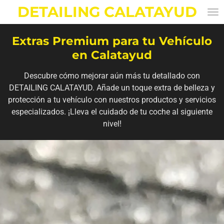
DETAILING CALATAYUD
Ir
al
contenido
Extras Premium para tu Vehículo
principal
en Calatayud
Descubre cómo mejorar aún más tu detallado con
DETAILING CALATAYUD. Añade un toque extra de belleza y
protección a tu vehículo con nuestros productos y servicios
especializados. ¡Lleva el cuidado de tu coche al siguiente
nivel!